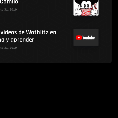
 Camilo
to 31, 2019
vídeos de Wotblitz en
ma y aprender
to 31, 2019