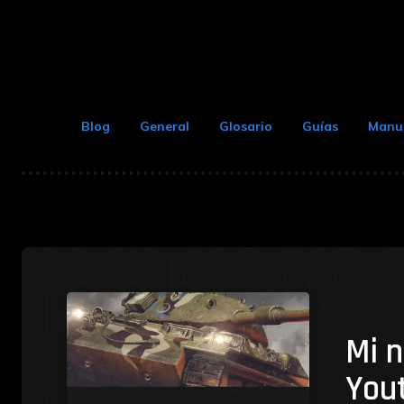
Blog
General
Glosario
Guías
Manu
Mi n
You