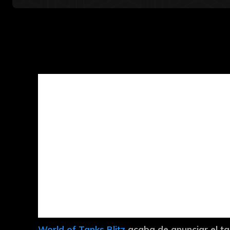
World of Tanks Blitz
acaba de anunciar el ta