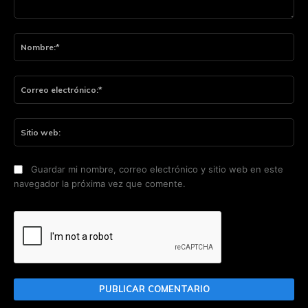
Comentario:
No
Co
ele
Sit
we
Guardar mi nombre, correo electrónico y sitio web en este
navegador la próxima vez que comente.