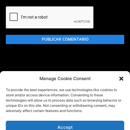
Manage Cookie Consent
Buscar
To provide the best experiences, we use technologies like cookies to
store and/or access device information. Consenting to these
technologies will allow us to process data such as browsing behavior or
unique IDs on this site. Not consenting or withdrawing consent, may
adversely affect certain features and functions.
WBlitz.top es un website de noticias sobre World of Tanks
Blitz creado por
@InkaPanzer
, de acuerdo con WG DPP. No
somos un sitio web oficial de Wargaming o World of Tanks
Accept