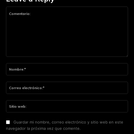
Comentario:
No
Co
ele
Sit
we
Guardar mi nombre, correo electrónico y sitio web en este
navegador la próxima vez que comente.