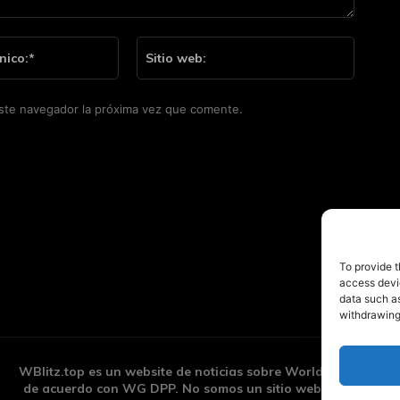
Correo
Sitio
electrónico:*
web:
este navegador la próxima vez que comente.
To provide t
access devic
data such as
withdrawing
WBlitz.top es un website de noticias sobre World of Tanks Bl
de acuerdo con WG DPP. No somos un sitio web oficial de 