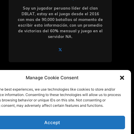
Soy un jugador peruano líder del clan
DBLAT, estoy en el juego desde el 2016
con mas de 90,000 batallas al momento de
escribir esta información, con un promedio
de victorias del 60% mensual y juego en el
servidor NA.
Manage Cookie Consent
he best experiences, we use technologies like cookies to store and/or
e information. Consenting to these technologies will allow us to process
 browsing behavior or unique IDs on this site. Not consenting or
 consent, may adversely affect certain features and functions.
Accept
itz creado por
@InkaPanzer
,
Wargaming o World of Tanks