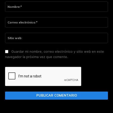
No
Co
ele
Sit
we
Guardar mi nombre, correo electrónico y sitio web en este
navegador la próxima vez que comente.