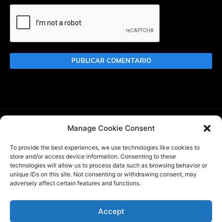
Manage Cookie Consent
Buscar
To provide the best experiences, we use technologies like cookies to
store and/or access device information. Consenting to these
technologies will allow us to process data such as browsing behavior or
unique IDs on this site. Not consenting or withdrawing consent, may
adversely affect certain features and functions.
WBlitz.top es un website de noticias sobre World of Tanks
Blitz creado por
@InkaPanzer
, de acuerdo con WG DPP. No
somos un sitio web oficial de Wargaming o World of Tanks
Accept
Blitz. Game content and materials copyright ©