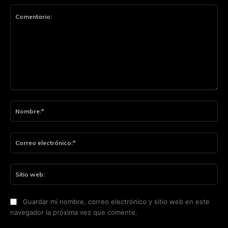
Comentario:
No
Co
ele
Sit
we
Guardar mi nombre, correo electrónico y sitio web en este
navegador la próxima vez que comente.