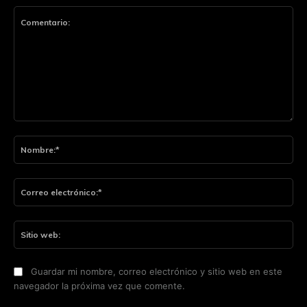
Comentario:
No
Co
ele
Sit
we
Guardar mi nombre, correo electrónico y sitio web en este
navegador la próxima vez que comente.