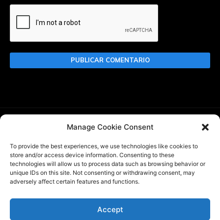
Manage Cookie Consent
Buscar
To provide the best experiences, we use technologies like cookies to
store and/or access device information. Consenting to these
technologies will allow us to process data such as browsing behavior or
unique IDs on this site. Not consenting or withdrawing consent, may
adversely affect certain features and functions.
WBlitz.top es un website de noticias sobre World of Tanks
Blitz creado por
@InkaPanzer
, de acuerdo con WG DPP. No
somos un sitio web oficial de Wargaming o World of Tanks
Accept
Blitz. Game content and materials copyright ©